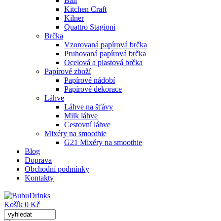
Ball
Kitchen Craft
Kilner
Quattro Stagioni
Brčka
Vzorovaná papírová brčka
Pruhovaná papírová brčka
Ocelová a plastová brčka
Papírové zboží
Papírové nádobí
Papírové dekorace
Láhve
Láhve na šťávy
Milk láhve
Cestovní láhve
Mixéry na smoothie
G21 Mixéry na smoothie
Blog
Doprava
Obchodní podmínky
Kontakty
Košík 0 Kč