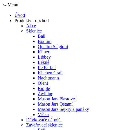
<- Menu
Úvod
Produkty - obchod
Akce
Sklenice
Ball
Bodum
Quattro Stagioni
Kilner
Libbey
Lékué
Le Parfait
Kitchen Craft
Nachtmann
Oleni
Ripple
Zwilling
Mason Jars Plastové
Mason Jars Ostatní
Mason Jars Šejkry a panáky
Víčka
Dávkovače nápojů
Zavařovací sklenice