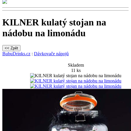
KILNER kulatý stojan na
nádobu na limonádu
BubuDrinks.cz
:
Dávkovače nápojů
Skladem
11 ks