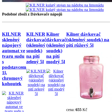
Podobné zboží z Dávkovače nápojů
KILNER
KILNER
Kilner
Kilner dávkovač
skleněný
dávkovač
dávkovač
(skleněný soudek) na
nápojový
(skleněný
(skleněný
pití růžový 5l
automat ve
soudek)
soudek)
tvaru sudu
na pití
na pití
s
zelený 5l
modrý 5l
podstavcem
1l,
chromový
kohoutek
cena:
655
Kč