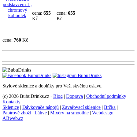
cena:
655
cena:
655
Kč
Kč
cena:
760
Kč
Stylové sklenice a doplňky pro Vaši skvělou oslavu
(c) 2026 BubuDrinks.cz -
Blog
|
Doprava
|
Obchodní podmínky
|
Kontakty
Sklenice
|
Dávkovače nápojů
|
Zavařovací sklenice
|
Brčka
|
Papírové zboží
|
Láhve
|
Mixéry na smoothie
|
Webdesign
ABweb.cz