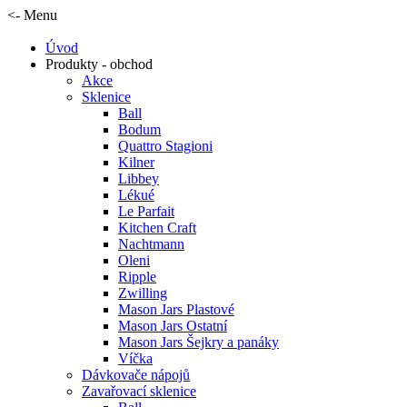
<- Menu
Úvod
Produkty - obchod
Akce
Sklenice
Ball
Bodum
Quattro Stagioni
Kilner
Libbey
Lékué
Le Parfait
Kitchen Craft
Nachtmann
Oleni
Ripple
Zwilling
Mason Jars Plastové
Mason Jars Ostatní
Mason Jars Šejkry a panáky
Víčka
Dávkovače nápojů
Zavařovací sklenice