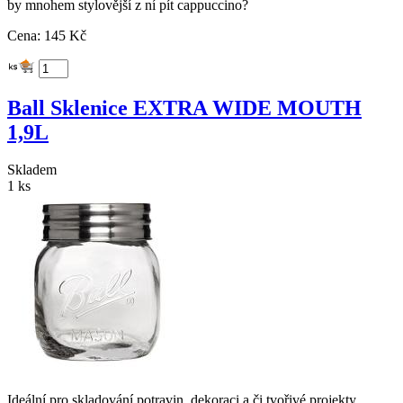
by mnohem stylovější z ní pít cappuccino?
Cena: 145 Kč
Ball Sklenice EXTRA WIDE MOUTH
1,9L
Skladem
1 ks
Ideální pro skladování potravin, dekoraci a či tvořivé projekty