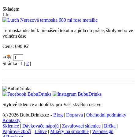
Skladem
1 ks
Termoska ideální k přenášení tekutin a jídla do práce, školy nebo ve
volném čase
Cena: 690 Kč
Stránka | 1 |
2
|
Stylové sklenice a doplňky pro Vaši skvělou oslavu
(c) 2026 BubuDrinks.cz -
Blog
|
Doprava
|
Obchodní podmínky
|
Kontakty
Sklenice
|
Dávkovače nápojů
|
Zavařovací sklenice
|
Brčka
|
Papírové zboží
|
Láhve
|
Mixéry na smoothie
|
Webdesign
ABweb.cz