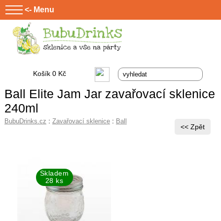
<- Menu
Košík 0 Kč
Ball Elite Jam Jar zavařovací sklenice
240ml
:
:
BubuDrinks.cz
Zavařovací sklenice
Ball
Skladem
28 ks