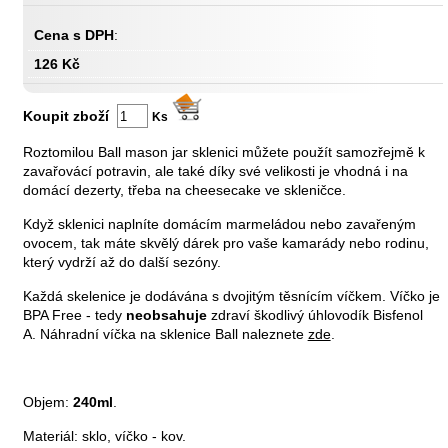
Cena s DPH
:
126 Kč
Koupit zboží
Ks
Roztomilou Ball mason jar sklenici můžete použít samozřejmě k
zavařovácí potravin, ale také díky své velikosti je vhodná i na
domácí dezerty, třeba na cheesecake ve skleničce.
Když sklenici naplníte domácím marmeládou nebo zavařeným
ovocem, tak máte skvělý dárek pro vaše kamarády nebo rodinu,
který vydrží až do další sezóny.
Každá skelenice je dodávána s dvojitým těsnícím víčkem. Víčko je
BPA Free - tedy
neobsahuje
zdraví škodlivý úhlovodík Bisfenol
A. Náhradní víčka na sklenice Ball naleznete
zde
.
Objem:
240ml
.
Materiál: sklo, víčko - kov.